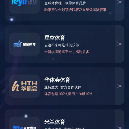
学好百年党史 汲取管理精髓——暨庆祝建党百
年，立方党群学习活动
发布时间：
2021-06-22 17:38
阅读次数：
0
次
为贯彻习近平总书记在党史学习教育动员大会上的重要讲
话精神，落实上级党委关于党史学习教育的各项要求，围绕“学
党史、悟思想、办实事、开新局”强化管理干部领导实践，切实
指导服务经营，同时以崭新的面貌迎接建党百年。2021年6月19
日，由新利(中国)党支部牵头，会同新利(中国)工会、妇联，以
及公司行政管理部门，在中共合肥党史馆的所在地肥东县荷塘村
组织了主题为“学好百年党史，汲取管理精髓”的党群学习实践活
动。