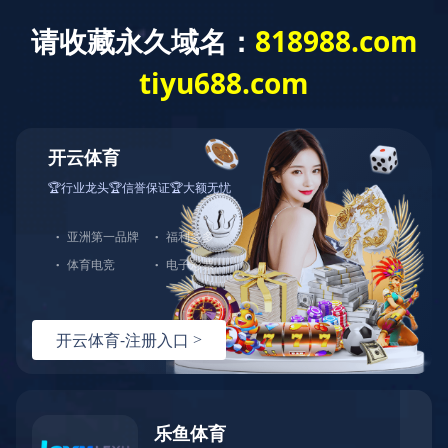
0551-63803020
网上药店
联系我们
EN
销售热线：
党建专栏
首页
>
党建专栏
>
党员活动
党建专题
党员活动