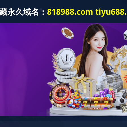
网上药店
首页
新利官方网站
产品服务
研发创新