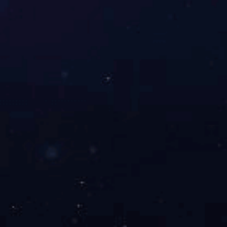
关于我们
产品服务
研发创新
公司介绍
制剂
研发中心
企业文化
原料药
研发团队
公司荣誉
中间体
创新技术
直属企业
药用辅料
提取物
饮片