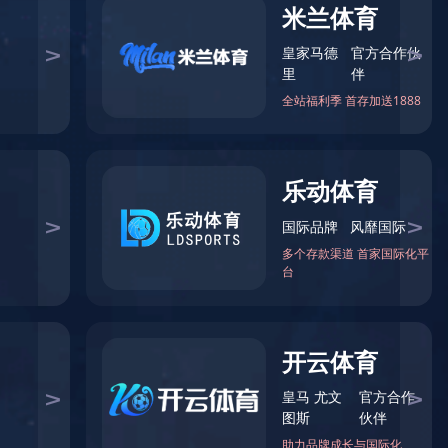
康知识进社区
念，省经信厅离退休工作局党委联合逍遥津街道四牌楼社区党委、新