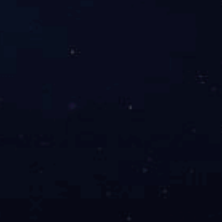
媒体中心
官方微信平台
公司新闻
社会动态