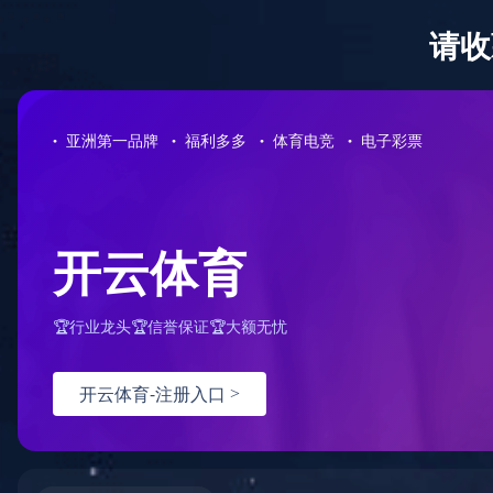
党建专栏
首页
党建专栏
党员活动
>
>