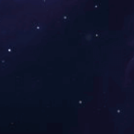
本次健康知识进社区实践活动受到社区居民的一致好评。健康科学用药
解难题，提升全民健康素质。
上一篇：学党史办实事 聚合力开新局——记新利(中国)党支部群团纪
下一篇：学好百年党史 汲取管理精髓——暨庆祝建党百年，立方党群