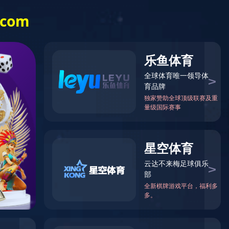
0551-63803020
联系我们
EN
销售热线：
社会责任
职业发展
媒体中心
投资者关系
党建专题
党员活动