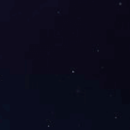
史中汲取智慧与力量，加强党史学习教育成果转化，切实为群众办实事
（党支部 刘奕）