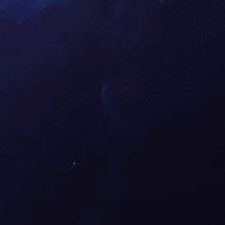
常用健康礼包。